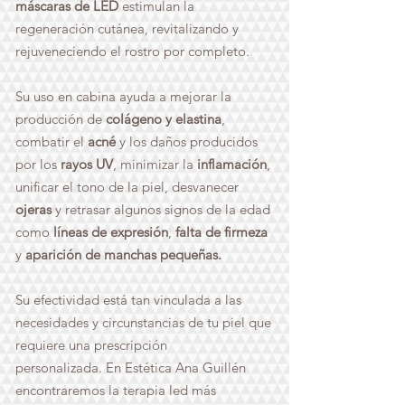
máscaras de LED
estimulan la
regeneración cutánea, revitalizando y
rejuveneciendo el rostro por completo.
Su uso en cabina ayuda a mejorar la
producción de
colágeno y elastina
,
combatir el
acné
y los daños producidos
por los
rayos UV
, minimizar la
inflamación
,
unificar el tono de la piel, desvanecer
ojeras
y retrasar algunos signos de la edad
como
líneas de expresión
,
falta de firmeza
y
aparición de manchas pequeñas.
Su efectividad está t
an vinculada a las
necesidades y circunstancias de tu piel que
requiere una prescripción
personalizada.
En Estética Ana Guillén
encontraremos la terapia led
m
ás