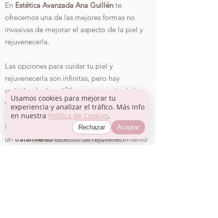
En
Estética Avanzada Ana Guillén
te
ofrecemos una de las mejores formas no
invasivas de mejorar el aspecto de la piel y
rejuvenecerla.
Las opciones para cuidar tu piel y
rejuvenecerla son infinitas, pero hay
un
tratamiento estético
que, a partir de los
Usamos cookies para mejorar tu
40, ofrece muy buenos resultados.
experiencia y analizar el tráfico. Más info
en nuestra
Política de Cookies
.
El peeling químico es
Rechazar
Aceptar
Whatsapp
Instagram
Facebook
un
tratamiento
estético de rejuvenecimiento
facial, que consiste en la aplicación de
diferentes sustancias químicas para conseguir
una renovación de las capas superficiales de
la piel.
El peeling químico sirve para eliminar las