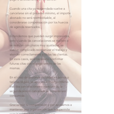
Cuando una cita ya reagendada vuelve a
cancelarse sin el preaviso mínimo, el importe
abonado no será reembolsable, al
considerarse compensación por los huecos
de agenda reservados.
Entendemos que pueden surgir imprevistos,
pero cuando las cancelaciones se repiten o
se realizan con plazos muy ajustados, se
vuelve complicado reorganizar el trabajo y
atender correctamente a todas las clientas.
En esos casos, será necesario confirmar
futuras citas con el pago previo de las
mismas.
En el caso de sesiones incluidas en bonos o
tarjetas regalo, se aplicará el mismo criterio:
tras dos cancelaciones consecutivas, la
segunda sesión cancelada se considerará
consumida.
Gracias por tu comprensión y por ayudarnos a
mantener una organización que nos permite
seguir cuidándote como mereces.